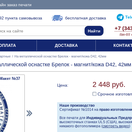
йн заказ печати
Te
92 пункта самовывоза
бесплатная доставка
+7 (34
пн-пт 
ОПЛАТА
ДОСТАВКА
КОНТАК
артные
/
На металлической оснастке Брелок - магнит/кожа D42, 42мм
ллической оснастке Брелок - магнит/кожа D42, 42мм
Макет №37
2 448 руб.
Цена:
Срочное изготов
Наше производство
Сертификат №1014 на
право изготовлен
Все печати для
Индивидуальных Предпр
высокоточных станках ULS (США), высокая 
никакого фотополимера (
смотреть видео
)