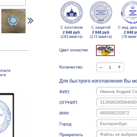
С логотипом
С защитой
С инд. ди
2 848 руб.
2 848 руб.
2 848 р
(193 макета)
(172 макета)
(78 маке
Цвет оснастки:
–
+
Количество:
печати
чати
Для быстрого изготовления Вы мо
ФИО:
ОГРНИП:
ИНН:
Город:
Прикрепить