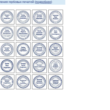
ения гербовых печатей (
подробнее
)