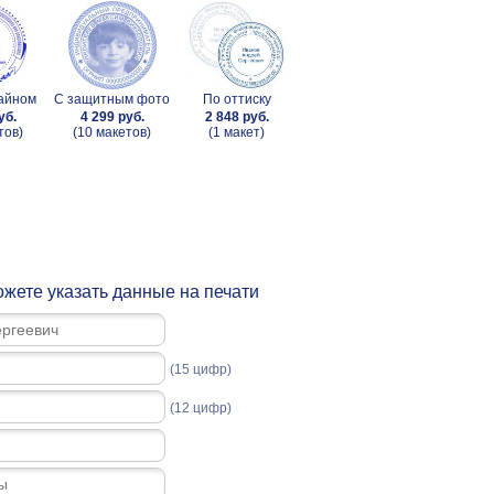
зайном
С защитным фото
По оттиску
уб.
4 299 руб.
2 848 руб.
тов)
(10 макетов)
(1 макет)
жете указать данные на печати
(15 цифр)
(12 цифр)