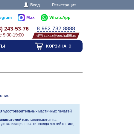
Вход
Регистрация
legram
Max
WhatsApp
8-982-732-8888
3) 243-53-76
с 9:00-19:00
zakaz@pechat66.ru
ТЫ
КОРЗИНА
0
ление
ия
удостоверительных мастичных печатей
инимателей
изготавливаются на
детализация печати, всегда четкий оттиск,