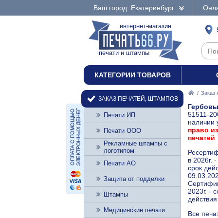
Ваш город: Екатеринбург
Онла
интернет-магазин
печати и штампы
КАТЕГОРИИ ТОВАРОВ
/
Заказ 
ЗАКАЗ ПЕЧАТЕЙ, ШТАМПОВ
Гербовы
51511-20
Печати ИП
наличии 
право и
Печати ООО
печатей
.
Рекламные штампы с
логотипом
Ресертиф
в 2026г.
Печати АО
срок дейс
09.03.202
Защита от подделки
Сертифик
2023г. -
Штампы
действия 
Медицинские печати
Все печа