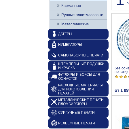
с
Карманные
Ручные пластмассовые
Металлические
ДАТЕРЫ
НУМЕРАТОРЫ
САМОНАБОРНЫЕ ПЕЧАТИ
ШТЕМПЕЛЬНЫЕ ПОДУШКИ
И КРАСКА
без осн
печати)
ФУТЛЯРЫ И БОКСЫ ДЛЯ
ОСНАСТОК
РАСХОДНЫЕ МАТЕРИАЛЫ
ДЛЯ ИЗГОТОВЛЕНИЯ
от 1 89
ПЕЧАТЕЙ
МЕТАЛЛИЧЕСКИЕ ПЕЧАТИ,
ПЛОМБИРАТОРЫ
СУРГУЧНЫЕ ПЕЧАТИ
РЕЛЬЕФНЫЕ ПЕЧАТИ