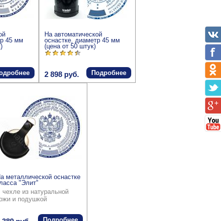
ой
На автоматической
тр 45 мм
оснастке, диаметр 45 мм
)
(цена от 50 штук)
одробнее
Подробнее
2 898 руб.
а металлической оснастке
ласса "Элит"
 чехле из натуральной
ожи и подушкой
Подробнее