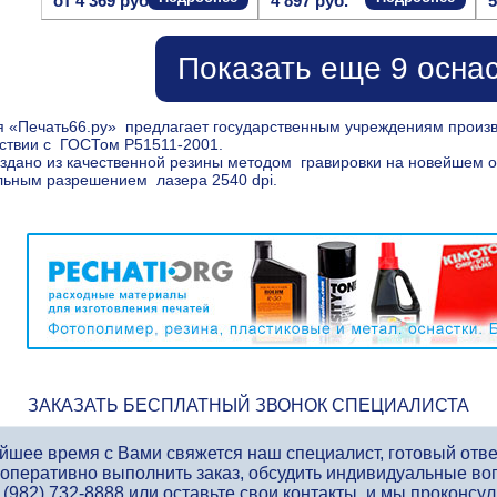
от 4 369 руб.
4 897 руб.
5
Показать еще 9 осна
 «Печать66.ру» предлагает государственным учреждениям произво
тствии с ГОСТом Р51511-2001.
здано из качественной резины методом гравировки на новейшем 
ьным разрешением лазера 2540 dpi.
ЗАКАЗАТЬ БЕСПЛАТНЫЙ ЗВОНОК СПЕЦИАЛИСТА
айшее время с Вами свяжется наш специалист, готовый отв
 оперативно выполнить заказ, обсудить индивидуальные во
 (982) 732-8888
или оставьте свои контакты, и мы проконсу