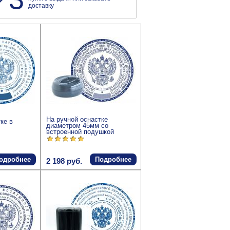
доставку
На ручной оснастке
ке в
диаметром 45мм со
встроенной подушкой
одробнее
Подробнее
2 198 руб.