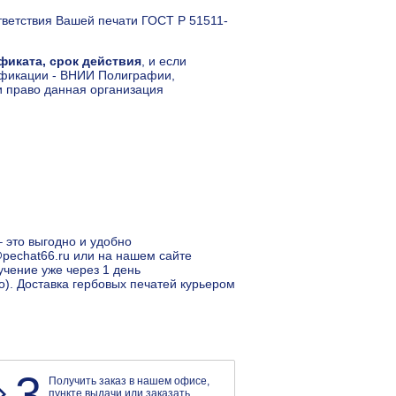
тветствия Вашей печати ГОСТ Р 51511-
фиката, срок действия
, и если
ификации - ВНИИ Полиграфии,
и право данная организация
– это выгодно и удобно
@pechat66.ru или на нашем сайте
учение уже через 1 день
о). Доставка гербовых печатей курьером
3
Получить заказ в нашем офисе,
пункте выдачи или заказать