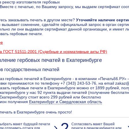
в реестр изготовителя гербовых
 Вместе с печатью, по Вашему запросу, мы выдаем сертификат соо
есь заказывать печать в другом месте?
Уточняйте наличие серти
 вызывает сомнение, сделайте официальный запрос в орган серт
ельно ли они выдавали сертификат данной организации, и имеет л
ивать гербовые печати.
ее
а ГОСТ 51511-2001 (Судебные и нормативные акты РФ)
вление гербовых печатей в Екатеринбурге
ов государственных печатей
аз гербовых печатей в Екатеринбурге - в компании «Печать66.РУ» 
вки принимаются по телефону +7 (343) 243-53-76, на email zakaz
азать гербовые печати в Екатеринбурге можно от 1899 рублей, пол
катеринбурге у нас 92 пункта выдачи печатей (получение бесплатн
Екатеринбургу стоит всего 299 рублей или бесплатно
гион получения
Екатеринбург и Свердловская область
 печать в Екатеринбурге очень просто!
2
ыбрать макет будущей печати
Согласовать макет Вашей
ли отправить оттиск для
печати в личном кабинете или