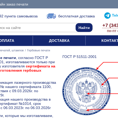
йн заказ печати
Te
92 пункта самовывоза
бесплатная доставка
+7 (34
пн-пт 
ОПЛАТА
ДОСТАВКА
КОНТАК
печатей, штампов
/
Гербовые печати
ГОСТ Р 51511-2001
е печати
, согласно ГОСТ Р
01, изготавливаются только при
у изготовителя
сертификата на
зготовления гербовых
икация лазерного производства
 - № нашего сертификата 1100,
твия с 09.03.2026г. по
9г.
ация нашего производства в
 сертификат №1014, срок
с 06.03.2023г. по 06.03.2026г
ти, которые мы изготавливаем,