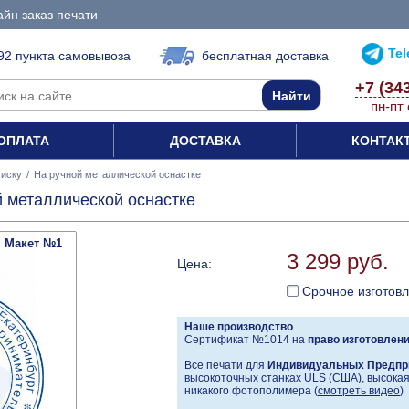
йн заказ печати
Te
92 пункта самовывоза
бесплатная доставка
+7 (34
пн-пт 
ОПЛАТА
ДОСТАВКА
КОНТАК
тиску
/
На ручной металлической оснастке
й металлической оснастке
Макет №1
3 299 руб.
Цена:
Срочное изготов
Наше производство
Сертификат №1014 на
право изготовлен
Все печати для
Индивидуальных Предпр
высокоточных станках ULS (США), высокая 
никакого фотополимера (
смотреть видео
)