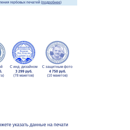
ения гербовых печатей (
подробнее
)
ой
С инд. дизайном
С защитным фото
б.
3 299 руб.
4 750 руб.
та)
(78 макетов)
(10 макетов)
жете указать данные на печати