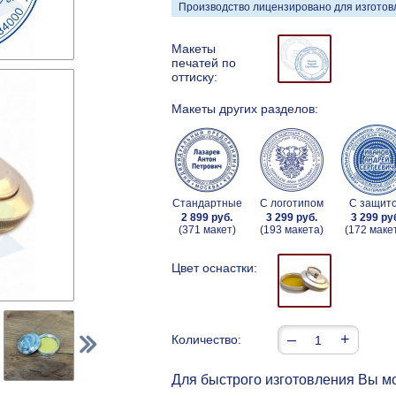
Производство лицензировано для изготовл
Макеты
печатей по
оттиску:
Макеты других разделов:
Стандартные
С логотипом
С защит
2 899 руб.
3 299 руб.
3 299 ру
(371 макет)
(193 макета)
(172 маке
Цвет оснастки:
–
+
Количество:
Для быстрого изготовления Вы мо