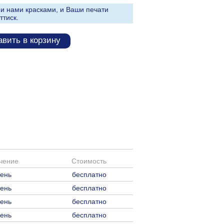
и нами красками, и Ваши печати
ттиск.
вить в корзину
чение
Стоимость
день
бесплатно
день
бесплатно
день
бесплатно
день
бесплатно