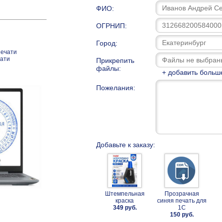
ФИО:
ОГРНИП:
Город:
печати
чати
Прикрепить
файлы:
+ добавить больш
Пожелания:
Добавьте к заказу:
Штемпельная
Прозрачная
краска
синяя печать для
349 руб.
1С
150 руб.