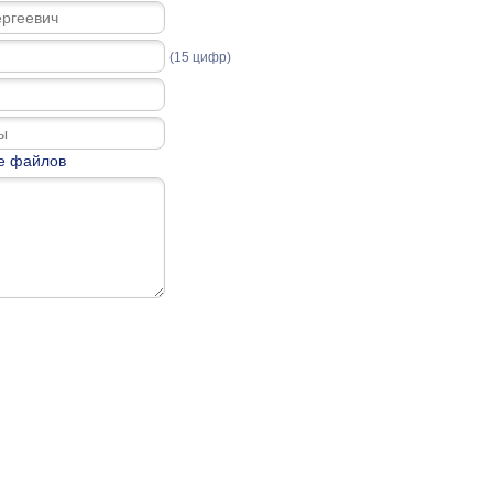
(15 цифр)
е файлов