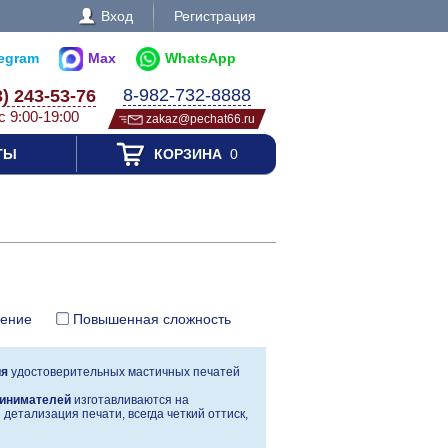
Вход
Регистрация
legram
Max
WhatsApp
8-982-732-8888
3) 243-53-76
с 9:00-19:00
zakaz@pechat66.ru
ТЫ
КОРЗИНА
0
ление
Повышенная сложность
ия
удостоверительных мастичных печатей
инимателей
изготавливаются на
детализация печати, всегда четкий оттиск,