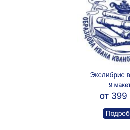
Экслибрис 
9 маке
от 399 
Подроб