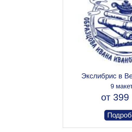
Экслибрис в В
9 маке
от 399 
Подроб