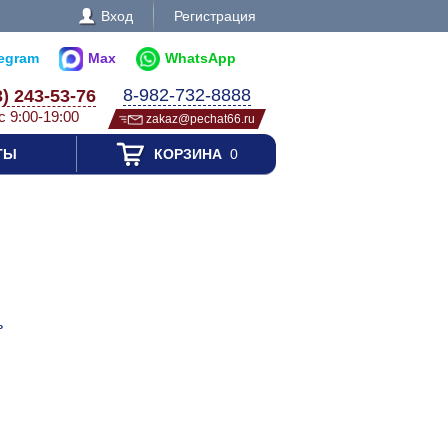
Вход
Регистрация
legram
Max
WhatsApp
8-982-732-8888
3) 243-53-76
с 9:00-19:00
zakaz@pechat66.ru
ТЫ
КОРЗИНА
0
ь