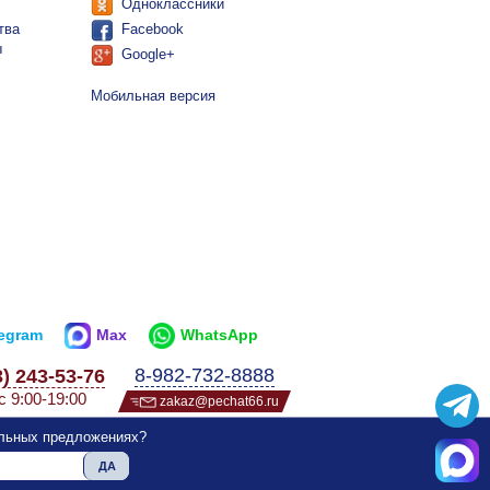
Одноклассники
тва
Facebook
ы
Google+
Мобильная версия
legram
Max
WhatsApp
8-982-732-8888
3) 243-53-76
с 9:00-19:00
zakaz@pechat66.ru
альных предложениях?